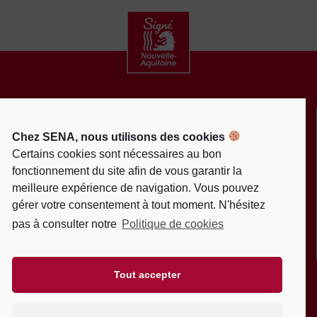
CONTACT
ACTUALITÉS
Chez SENA, nous utilisons des cookies
MENTIONS LÉGALES
Certains cookies sont nécessaires au bon
fonctionnement du site afin de vous garantir la
POLITIQUE DE PROTECTION DES DONNÉES
meilleure expérience de navigation. Vous pouvez
PERSONNELLES
gérer votre consentement à tout moment. N'hésitez
POLITIQUE DE COOKIES (EU)
pas à consulter notre
Politique de cookies
PLAN DU SITE
DEVENEZ FAN
UNE DÉMARCHE
Tout accepter
SOUTENUE PAR