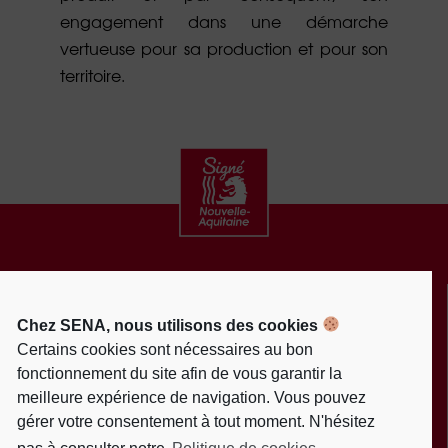
engagement dans une démarche
vertueuse pour sa production et pour son
territoire.
CONTACT
ACTUALITÉS
Chez SENA, nous utilisons des cookies
MENTIONS LÉGALES
Certains cookies sont nécessaires au bon
fonctionnement du site afin de vous garantir la
POLITIQUE DE PROTECTION DES DONNÉES
meilleure expérience de navigation. Vous pouvez
PERSONNELLES
gérer votre consentement à tout moment. N'hésitez
POLITIQUE DE COOKIES (EU)