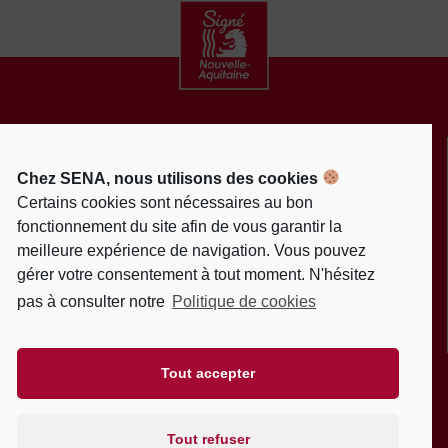
CONTACT
ACTUALITÉS
Chez SENA, nous utilisons des cookies
MENTIONS LÉGALES
Certains cookies sont nécessaires au bon
fonctionnement du site afin de vous garantir la
POLITIQUE DE PROTECTION DES DONNÉES
meilleure expérience de navigation. Vous pouvez
PERSONNELLES
gérer votre consentement à tout moment. N'hésitez
POLITIQUE DE COOKIES (EU)
pas à consulter notre
Politique de cookies
PLAN DU SITE
DEVENEZ FAN
UNE DÉMARCHE
Tout accepter
SOUTENUE PAR
Tout refuser